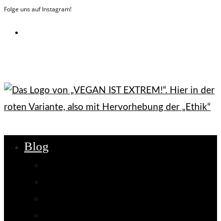
Folge uns auf Instagram!
Zum
Inhalt
springen
Blog
Ethik
Nachhaltigkeit
Gesundheit
Interviews