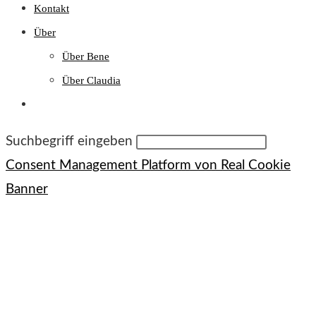
Kontakt
Über
Über Bene
Über Claudia
Website-
Suche
umschalten
Diese
Suchbegriff eingeben
Website
Consent Management Platform von Real Cookie
durchsuchen
Banner