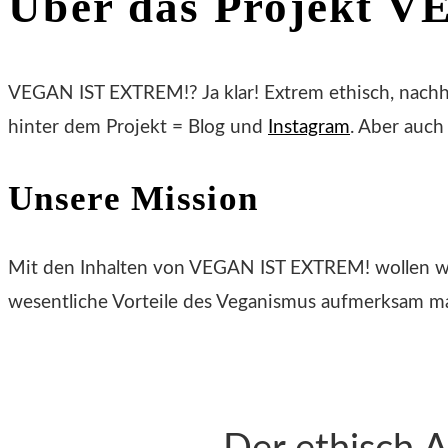
Über das Projekt
the
search
panel.
VEGAN IST EXTREM!? Ja klar! Extrem ethisch, nachha
hinter dem Projekt = Blog und
Instagram
. Aber auc
Unsere Mission
Mit den Inhalten von VEGAN IST EXTREM! wollen wir 
wesentliche Vorteile des Veganismus aufmerksam 