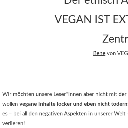
Der ethisch A
VEGAN IST EX
Zent
Bene
von VEG
Wir möchten unsere Leser*innen aber nicht mit der 
wollen
vegane Inhalte locker und eben nicht todern
es – bei all den negativen Aspekten in unserer Wel
verlieren!