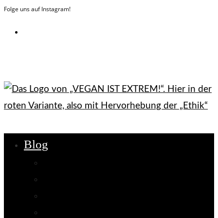
Folge uns auf Instagram!
Zum
Inhalt
springen
Blog
Ethik
Nachhaltigkeit
Gesundheit
Interviews