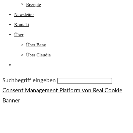
Rezepte
Newsletter
Kontakt
Über
Über Bene
Über Claudia
Website-
Suche
umschalten
Diese
Suchbegriff eingeben
Website
Consent Management Platform von Real Cookie
durchsuchen
Banner