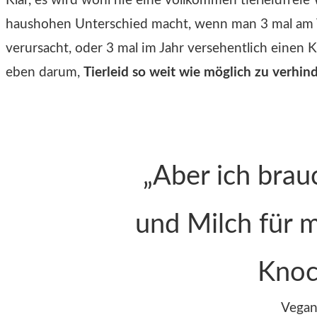
Klar, es wird wohl nie eine vollkommen tierleidfreie
haushohen Unterschied macht, wenn man 3 mal am T
verursacht, oder 3 mal im Jahr versehentlich einen 
eben darum,
Tierleid so weit wie möglich zu verhin
„Aber ich brau
und Milch für 
Knoc
Vegan