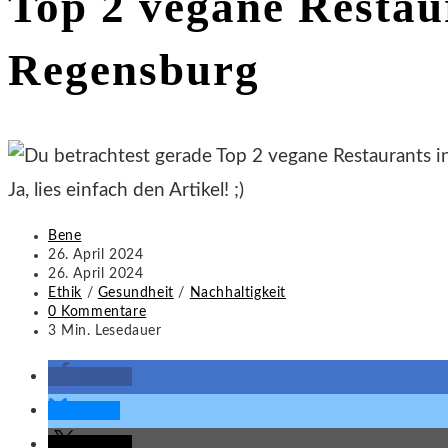
Top 2 vegane Restau
the
search
Regensburg
panel.
Ja, lies einfach den Artikel! ;)
Beitrags-
Bene
Autor:
Beitrag
26. April 2024
veröffentlicht:
Beitrag
26. April 2024
zuletzt
Beitrags-
Ethik
/
Gesundheit
/
Nachhaltigkeit
geändert
Kategorie:
Beitrags-
0 Kommentare
am:
Kommentare:
Lesedauer:
3 Min. Lesedauer
teilen
teilen
teilen