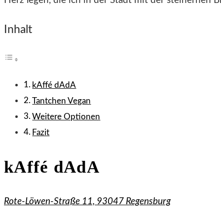
Herz legen, die ich in der Stadt mit der steinernen 
Inhalt
kAffé dAdA
Tantchen Vegan
Weitere Optionen
Fazit
kAffé dAdA
Rote-Löwen-Straße 11, 93047 Regensburg