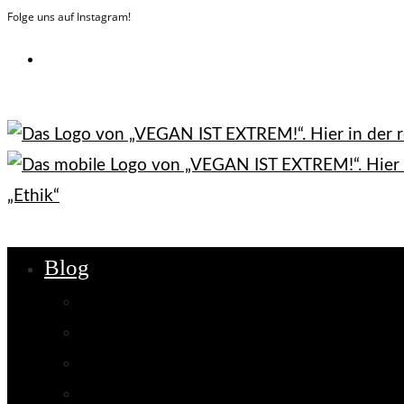
Folge uns auf Instagram!
Zum
Inhalt
springen
Blog
Ethik
Nachhaltigkeit
Gesundheit
Interviews