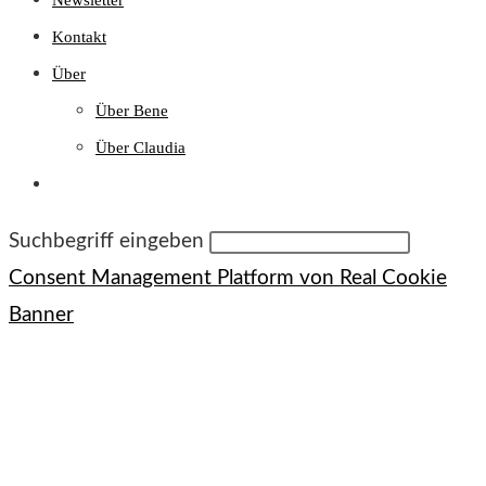
Kontakt
Über
Über Bene
Über Claudia
Website-
Suche
umschalten
Diese
Suchbegriff eingeben
Website
Consent Management Platform von Real Cookie
durchsuchen
Banner