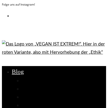
Folge uns auf Instagram!
Zum
Inhalt
springen
Blog
Ethik
Nachhaltigkeit
Gesundheit
Interviews