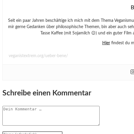
B
Seit ein paar Jahren beschäftige ich mich mit dem Thema Veganism
mir gerne Gedanken über philosophische Themen, bin aber auch sehr
Tasse Kaffee (mit Sojamilch 😉) und ein guter Fi
Hier
findest du m
veganistextrem.org/ueber-bene/
Schreibe einen Kommentar
Kommentar
Gib