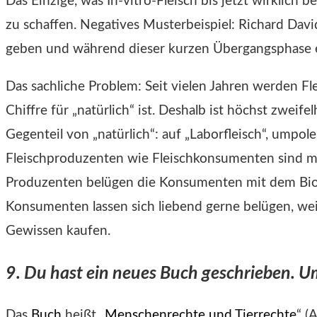
Das Einzige, was In-vitro-Fleisch bis jetzt wirklich b
zu schaffen. Negatives Musterbeispiel: Richard Davi
geben und während dieser kurzen Übergangsphase es
Das sachliche Problem: Seit vielen Jahren werden Fl
Chiffre für „natürlich“ ist. Deshalb ist höchst zweife
Gegenteil von „natürlich“: auf „Laborfleisch“, umpole
Fleischproduzenten wie Fleischkonsumenten sind mit
Produzenten belügen die Konsumenten mit dem Bio
Konsumenten lassen sich liebend gerne belügen, weil 
Gewissen kaufen.
9. Du hast ein neues Buch geschrieben. U
Das
Buch
heißt „
Menschenrechte und Tierrechte
“ (