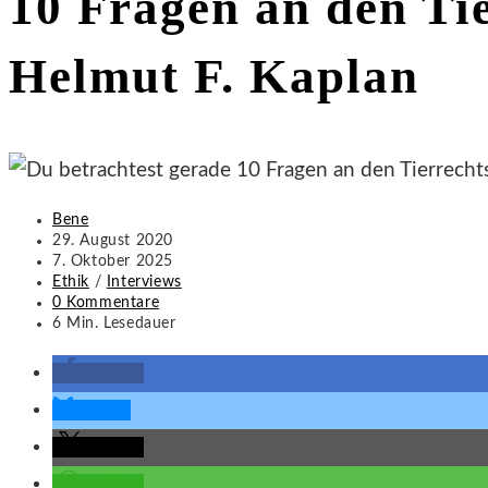
10 Fragen an den Ti
the
search
Helmut F. Kaplan
panel.
Beitrags-
Bene
Autor:
Beitrag
29. August 2020
veröffentlicht:
Beitrag
7. Oktober 2025
zuletzt
Beitrags-
Ethik
/
Interviews
geändert
Kategorie:
Beitrags-
0 Kommentare
am:
Kommentare:
Lesedauer:
6 Min. Lesedauer
teilen
teilen
teilen
teilen