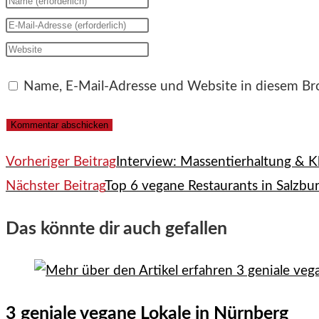
deinen
Gib
Namen
deine
Gib
oder
E-
deine
Name, E-Mail-Adresse und Website in diesem Br
Benutzernamen
Mail-
Website-
zum
Adresse
URL
Kommentieren
zum
ein
Weitere
Vorheriger Beitrag
Interview: Massentierhaltung & 
ein
Kommentieren
(optional)
Nächster Beitrag
Top 6 vegane Restaurants in Salzbu
ein
Artikel
Das könnte dir auch gefallen
ansehen
3 geniale vegane Lokale in Nürnberg